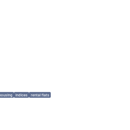
housing
indices
rental flats