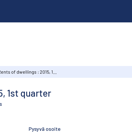
Rents of dwellings : 2015, 1st quarter
5, 1st quarter
s
Pysyvä osoite