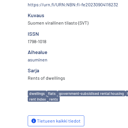
https://urn.fi/URN:NBN:fi-fe20230904116232
Kuvaus
Suomen virallinen tilasto (SVT)
ISSN
1798-1018
Aihealue
asuminen
Sarja
Rents of dwellings
Avainsanat
dwellings
flats
government-subsidised rental housing
rent index
rents
Tietueen kaikki tiedot