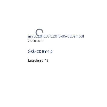
Ladataan...
asvu_2015_01_2015-05-08_en.pdf
256.95 KB
CC BY 4.0
Lataukset
49