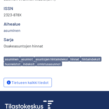
ISSN
2323-878X
Aihealue
asuminen
Sarja
Osakeasuntojen hinnat
Avainsanat
asuminen
asunnot
asuntojen hintaindeksi
hinnat
hintaindeksit
huoneistot
indeksit
omistusasunnot
Tietueen kaikki tiedot