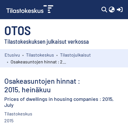
(c
OTOS
Tilastokeskuksen julkaisut verkossa
Etusivu
Tilastokeskus
Tilastojulkaisut
Kokoelmat
Osakeasuntojen hinnat : 2015, heinäkuu
Selaa
Osakeasuntojen hinnat :
2015, heinäkuu
Prices of dwellings in housing companies : 2015,
July
Tilastokeskus
2015