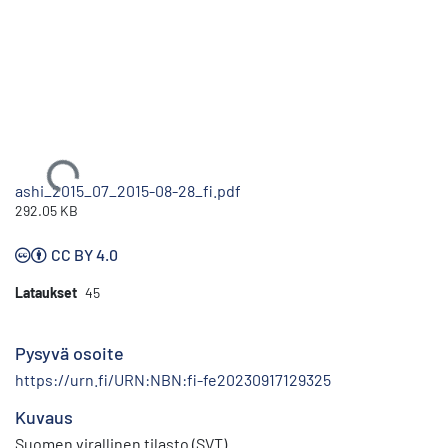
Ladataan...
ashi_2015_07_2015-08-28_fi.pdf
292.05 KB
CC BY 4.0
Lataukset
45
Pysyvä osoite
https://urn.fi/URN:NBN:fi-fe20230917129325
Kuvaus
Suomen virallinen tilasto (SVT)