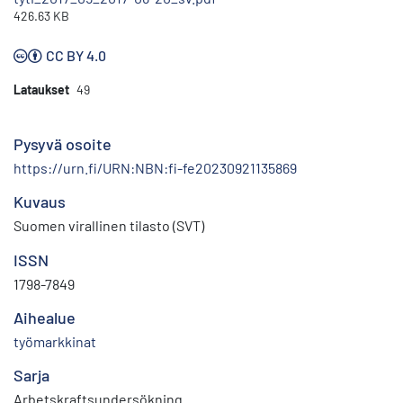
426.63 KB
CC BY 4.0
Lataukset
49
Pysyvä osoite
https://urn.fi/URN:NBN:fi-fe20230921135869
Kuvaus
Suomen virallinen tilasto (SVT)
ISSN
1798-7849
Aihealue
työmarkkinat
Sarja
Arbetskraftsundersökning