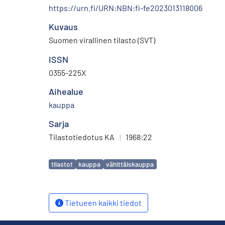
https://urn.fi/URN:NBN:fi-fe2023013118006
Kuvaus
Suomen virallinen tilasto (SVT)
ISSN
0355-225X
Aihealue
kauppa
Sarja
Tilastotiedotus KA
|
1968:22
Avainsanat
tilastot
kauppa
vähittäiskauppa
Tietueen kaikki tiedot