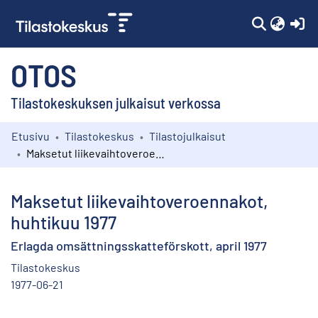
(c
OTOS
Tilastokeskuksen julkaisut verkossa
Etusivu
Tilastokeskus
Tilastojulkaisut
Kokoelmat
Maksetut liikevaihtoveroennakot, huhtikuu 1977
Selaa
Maksetut liikevaihtoveroennakot,
huhtikuu 1977
Erlagda omsättningsskatteförskott, april 1977
Tilastokeskus
1977-06-21