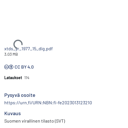
Ladataan...
xtds_yr_1977_15_dig.pdf
3.03 MB
CC BY 4.0
Lataukset
114
Pysyvä osoite
https://urn.fi/URN:NBN:fi-fe2023013123210
Kuvaus
Suomen virallinen tilasto (SVT)