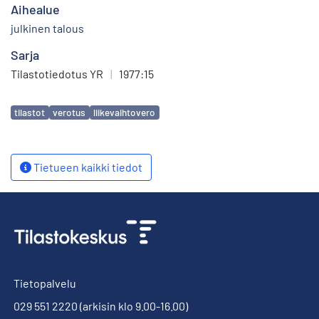
Aihealue
julkinen talous
Sarja
Tilastotiedotus YR
|
1977:15
Avainsanat
tilastot
verotus
liikevaihtovero
Tietueen kaikki tiedot
Tietopalvelu
029 551 2220
(arkisin klo 9.00-16.00)