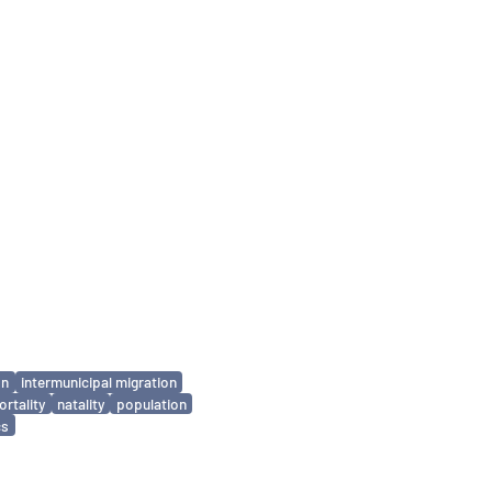
on
intermunicipal migration
rtality
natality
population
cs