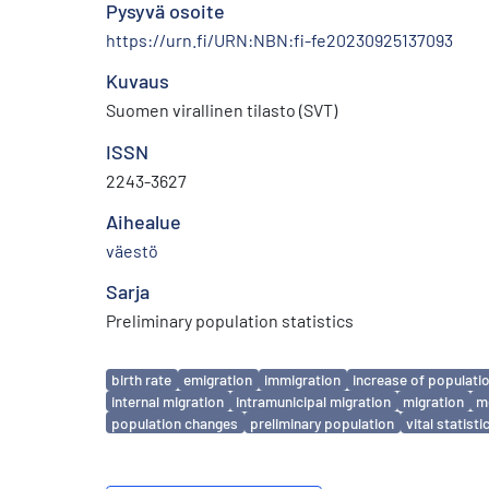
Pysyvä osoite
https://urn.fi/URN:NBN:fi-fe20230925137093
Kuvaus
Suomen virallinen tilasto (SVT)
ISSN
2243-3627
Aihealue
väestö
Sarja
Preliminary population statistics
Avainsanat
birth rate
emigration
immigration
increase of populati
internal migration
intramunicipal migration
migration
mo
population changes
preliminary population
vital statisti