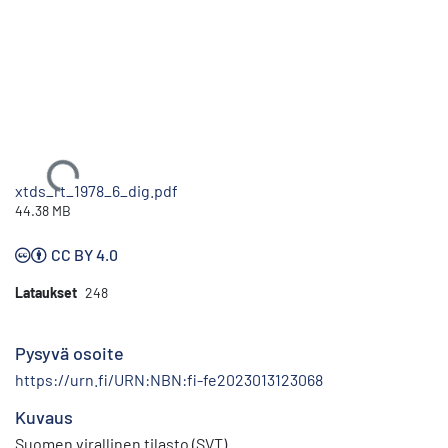
Ladataan...
xtds_rt_1978_6_dig.pdf
44.38 MB
CC BY 4.0
Lataukset
248
Pysyvä osoite
https://urn.fi/URN:NBN:fi-fe2023013123068
Kuvaus
Suomen virallinen tilasto (SVT)