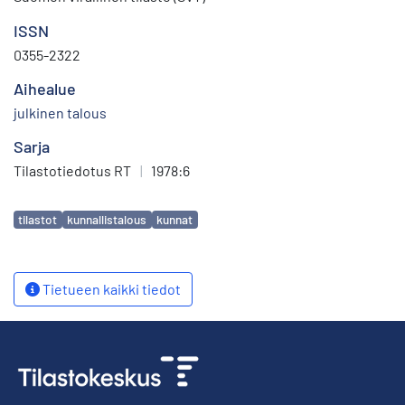
ISSN
0355-2322
Aihealue
julkinen talous
Sarja
Tilastotiedotus RT
|
1978:6
Avainsanat
tilastot
kunnallistalous
kunnat
Tietueen kaikki tiedot