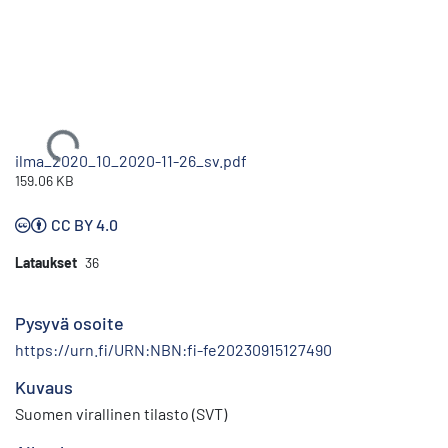
Ladataan...
ilma_2020_10_2020-11-26_sv.pdf
159.06 KB
CC BY 4.0
Lataukset
36
Pysyvä osoite
https://urn.fi/URN:NBN:fi-fe20230915127490
Kuvaus
Suomen virallinen tilasto (SVT)