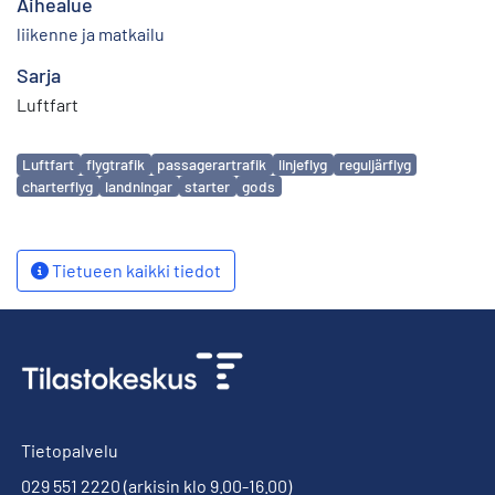
Aihealue
liikenne ja matkailu
Sarja
Luftfart
Avainsanat
Luftfart
flygtrafik
passagerartrafik
linjeflyg
reguljärflyg
charterflyg
landningar
starter
gods
Tietueen kaikki tiedot
Tietopalvelu
029 551 2220
(arkisin klo 9.00-16.00)