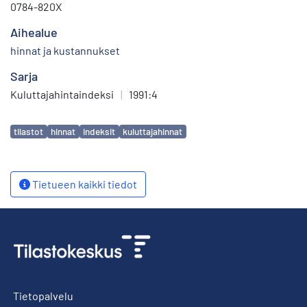
0784-820X
Aihealue
hinnat ja kustannukset
Sarja
Kuluttajahintaindeksi
|
1991:4
Avainsanat
tilastot
hinnat
indeksit
kuluttajahinnat
Tietueen kaikki tiedot
Tietopalvelu