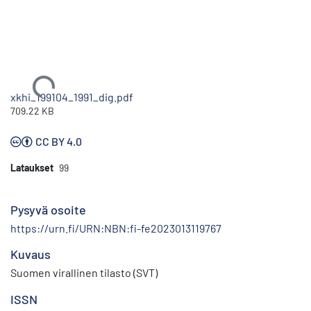
Ladataan...
xkhi_199104_1991_dig.pdf
709.22 KB
CC BY 4.0
Lataukset
99
Pysyvä osoite
https://urn.fi/URN:NBN:fi-fe2023013119767
Kuvaus
Suomen virallinen tilasto (SVT)
ISSN