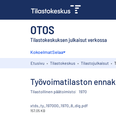
OTOS
Tilastokeskuksen julkaisut verkossa
Kokoelmat
Selaa
Etusivu
Tilastokeskus
Tilastojulkaisut
Työvoimatilaston ennak
Tilastollinen päätoimisto
1970
xtds_ty_197000_1970_8_dig.pdf
157.05 KB