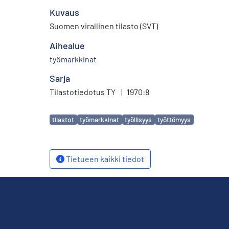
Kuvaus
Suomen virallinen tilasto (SVT)
Aihealue
työmarkkinat
Sarja
Tilastotiedotus TY
|
1970:8
Avainsanat
tilastot
työmarkkinat
työllisyys
työttömyys
Tietueen kaikki tiedot