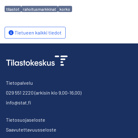
Avainsanat
tilastot
rahoitusmarkkinat
korko
Tietueen kaikki tiedot
Tietopalvelu
029 551 2220
(arkisin klo 9.00-16.00)
info@stat.fi
Tietosuojaseloste
Saavutettavuusseloste