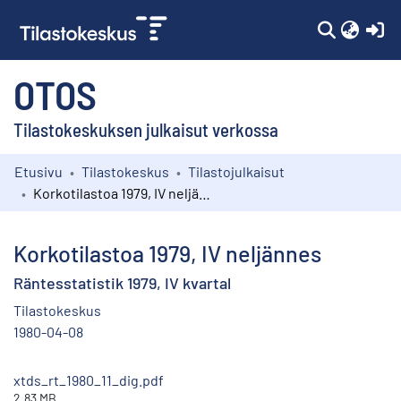
(c
OTOS
Tilastokeskuksen julkaisut verkossa
Etusivu
Tilastokeskus
Tilastojulkaisut
Kokoelmat
Korkotilastoa 1979, IV neljännes
Selaa
Korkotilastoa 1979, IV neljännes
Räntesstatistik 1979, IV kvartal
Tilastokeskus
1980-04-08
xtds_rt_1980_11_dig.pdf
2.83 MB