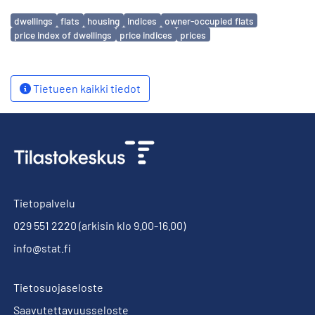
Avainsanat
dwellings
flats
housing
indices
owner-occupied flats
price index of dwellings
price indices
prices
Tietueen kaikki tiedot
Tietopalvelu
029 551 2220
(arkisin klo 9.00-16.00)
info@stat.fi
Tietosuojaseloste
Saavutettavuusseloste