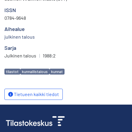
ISSN
0784-9648
Aihealue
julkinen talous
Sarja
Julkinen talous
|
1988:2
Avainsanat
tilastot
kunnallistalous
kunnat
Tietueen kaikki tiedot