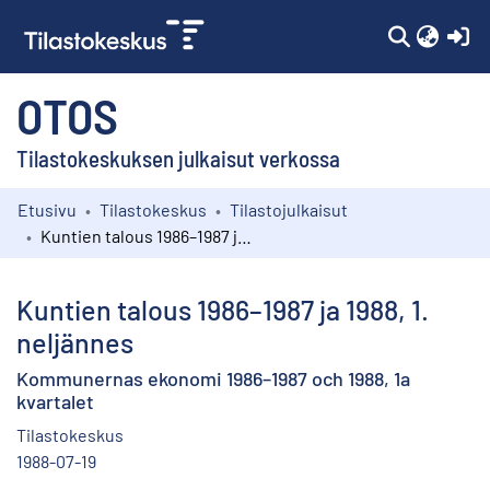
(c
OTOS
Tilastokeskuksen julkaisut verkossa
Etusivu
Tilastokeskus
Tilastojulkaisut
Kokoelmat
Kuntien talous 1986–1987 ja 1988, 1. neljännes
Selaa
Kuntien talous 1986–1987 ja 1988, 1.
neljännes
Kommunernas ekonomi 1986–1987 och 1988, 1a
kvartalet
Tilastokeskus
1988-07-19