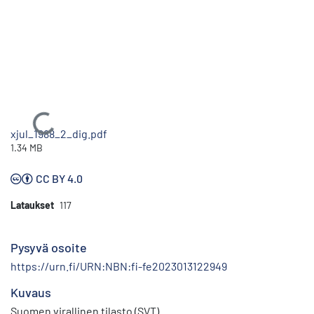
Ladataan...
xjul_1988_2_dig.pdf
1.34 MB
CC BY 4.0
Lataukset
117
Pysyvä osoite
https://urn.fi/URN:NBN:fi-fe2023013122949
Kuvaus
Suomen virallinen tilasto (SVT)