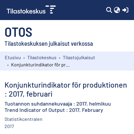
(c
OTOS
Tilastokeskuksen julkaisut verkossa
Etusivu
Tilastokeskus
Tilastojulkaisut
Kokoelmat
Konjunkturindikator för produktionen : 2017, februari
Selaa
Konjunkturindikator för produktionen
: 2017, februari
Tuotannon suhdannekuvaaja : 2017, helmikuu
Trend Indicator of Output : 2017, February
Statistikcentralen
2017