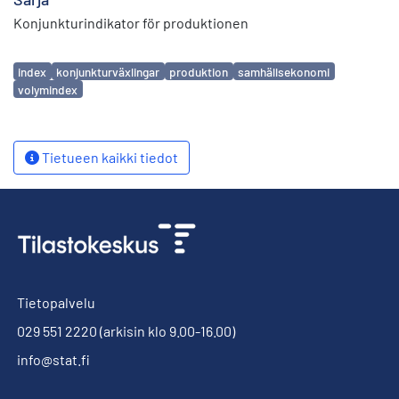
Konjunkturindikator för produktionen
Avainsanat
index
konjunkturväxlingar
produktion
samhällsekonomi
volymindex
Tietueen kaikki tiedot
Tietopalvelu
029 551 2220
(arkisin klo 9.00-16.00)
info@stat.fi