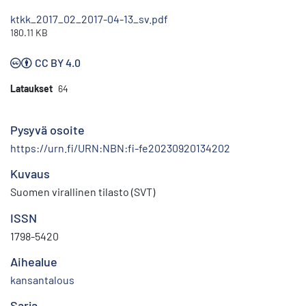
ktkk_2017_02_2017-04-13_sv.pdf
180.11 KB
CC BY 4.0
Lataukset
64
Pysyvä osoite
https://urn.fi/URN:NBN:fi-fe20230920134202
Kuvaus
Suomen virallinen tilasto (SVT)
ISSN
1798-5420
Aihealue
kansantalous
Sarja