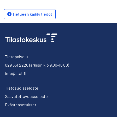
Tietueen kaikki tiedot
Tietopalvelu
029 551 2220
(arkisin klo 9.00-16.00)
info@stat.fi
Tietosuojaseloste
Saavutettavuusseloste
Evästeasetukset