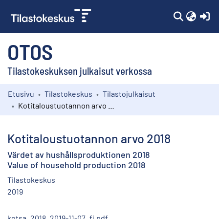
(c
OTOS
Tilastokeskuksen julkaisut verkossa
Etusivu
Tilastokeskus
Tilastojulkaisut
Kokoelmat
Kotitaloustuotannon arvo 2018
Selaa
Kotitaloustuotannon arvo 2018
Värdet av hushållsproduktionen 2018
Value of household production 2018
Tilastokeskus
2019
kotsa_2018_2019-11-07_fi.pdf