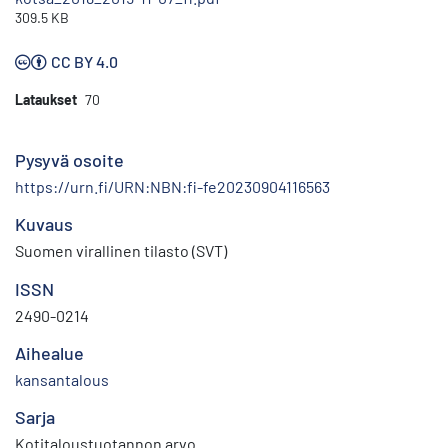
309.5 KB
CC BY 4.0
Lataukset
70
Pysyvä osoite
https://urn.fi/URN:NBN:fi-fe20230904116563
Kuvaus
Suomen virallinen tilasto (SVT)
ISSN
2490-0214
Aihealue
kansantalous
Sarja
Kotitaloustuotannon arvo