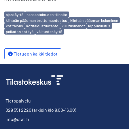
Avainsanat
ajankäyttö
kansantalouden tilinpito
kiinteän pääoman bruttomuodostus
kiinteän pääoman kuluminen
kotitalous
kotitaloustuotanto
kulutusmenot
loppukulutus
palkaton kotityö
välituotekäyttö
Tietueen kaikki tiedot
Tietopalvelu
029 551 2220
(arkisin klo 9.00-16.00)
info@stat.fi