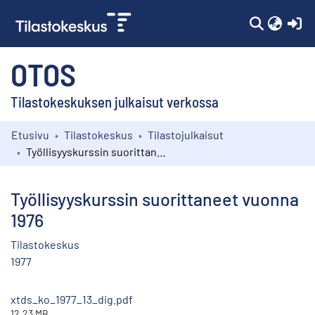
(c
OTOS
Tilastokeskuksen julkaisut verkossa
Etusivu
Tilastokeskus
Tilastojulkaisut
Kokoelmat
Työllisyyskurssin suorittaneet vuonna 1976
Selaa
Työllisyyskurssin suorittaneet vuonna
1976
Tilastokeskus
1977
xtds_ko_1977_13_dig.pdf
12.23 MB