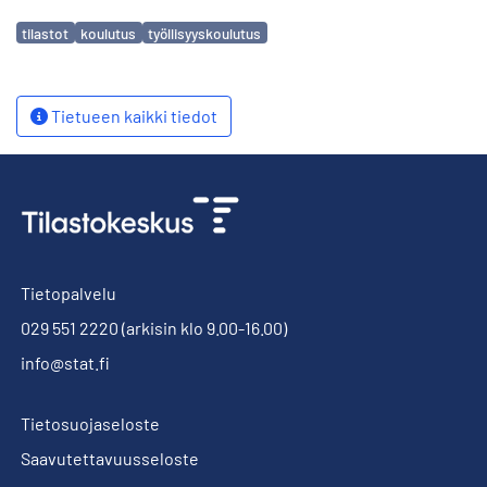
Avainsanat
tilastot
koulutus
työllisyyskoulutus
Tietueen kaikki tiedot
Tietopalvelu
029 551 2220
(arkisin klo 9.00-16.00)
info@stat.fi
Tietosuojaseloste
Saavutettavuusseloste