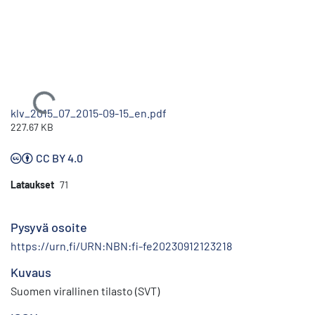
Ladataan...
klv_2015_07_2015-09-15_en.pdf
227.67 KB
CC BY 4.0
Lataukset
71
Pysyvä osoite
https://urn.fi/URN:NBN:fi-fe20230912123218
Kuvaus
Suomen virallinen tilasto (SVT)