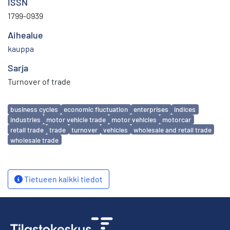
ISSN
1799-0939
Aihealue
kauppa
Sarja
Turnover of trade
Avainsanat
business cycles
economic fluctuation
enterprises
indices
industries
motor vehicle trade
motor vehicles
motorcar
retail trade
trade
turnover
vehicles
wholesale and retail trade
wholesale trade
Tietueen kaikki tiedot