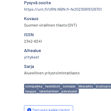
Pysyvä osoite
https://urn.fi/URN:NBN:fi-fe20230915126701
Kuvaus
Suomen virallinen tilasto (SVT)
ISSN
2342-6241
Aihealue
yritykset
Sarja
Alueellinen yritystoimintatilasto
Avainsanat
toimipaikka
henkilöstö
toimialat
liikevaihto
bruttoarv
kauppa
rakentaminen
palvelualat
Tietueen kaikki tiedot