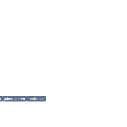
o
jalostusarvo
teollisuus