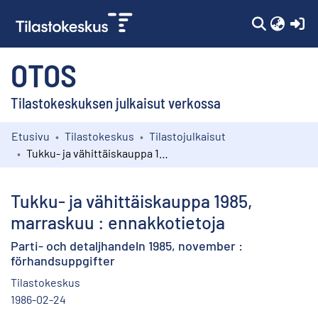
(c
OTOS
Tilastokeskuksen julkaisut verkossa
Etusivu
Tilastokeskus
Tilastojulkaisut
Kokoelmat
Tukku- ja vähittäiskauppa 1985, marraskuu : ennakkotietoja
Selaa
Tukku- ja vähittäiskauppa 1985,
marraskuu : ennakkotietoja
Parti- och detaljhandeln 1985, november :
förhandsuppgifter
Tilastokeskus
1986-02-24