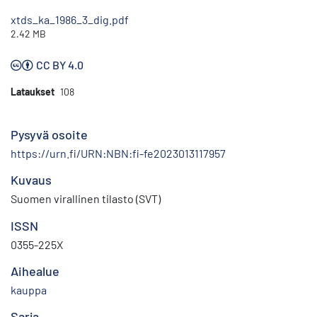
xtds_ka_1986_3_dig.pdf
2.42 MB
CC BY 4.0
Lataukset
108
Pysyvä osoite
https://urn.fi/URN:NBN:fi-fe2023013117957
Kuvaus
Suomen virallinen tilasto (SVT)
ISSN
0355-225X
Aihealue
kauppa
Sarja