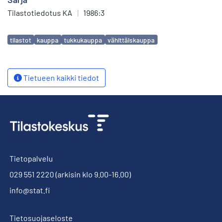
Tilastotiedotus KA
|
1986:3
Avainsanat
tilastot
kauppa
tukkukauppa
vähittäiskauppa
Tietueen kaikki tiedot
Tietopalvelu
029 551 2220
(arkisin klo 9.00-16.00)
info@stat.fi
Tietosuojaseloste