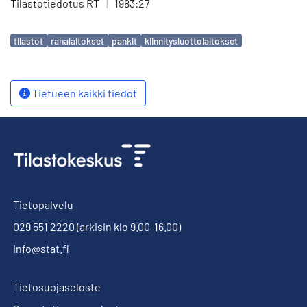
Tilastotiedotus RT
|
1983:27
Avainsanat
tilastot
rahalaitokset
pankit
kiinnitysluottolaitokset
Tietueen kaikki tiedot
Tietopalvelu
029 551 2220
(arkisin klo 9.00-16.00)
info@stat.fi
Tietosuojaseloste