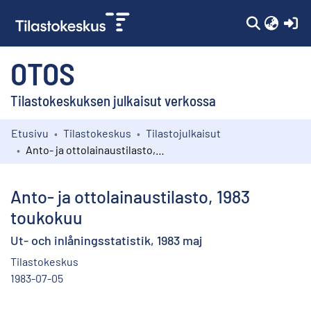
(c
OTOS
Tilastokeskuksen julkaisut verkossa
Etusivu
Tilastokeskus
Tilastojulkaisut
Kokoelmat
Anto- ja ottolainaustilasto, 1983 toukokuu
Selaa
Anto- ja ottolainaustilasto, 1983
toukokuu
Ut- och inlåningsstatistik, 1983 maj
Tilastokeskus
1983-07-05