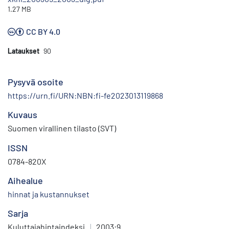
1.27 MB
CC BY 4.0
Lataukset
90
Pysyvä osoite
https://urn.fi/URN:NBN:fi-fe2023013119868
Kuvaus
Suomen virallinen tilasto (SVT)
ISSN
0784-820X
Aihealue
hinnat ja kustannukset
Sarja
Kuluttajahintaindeksi
|
2003:9