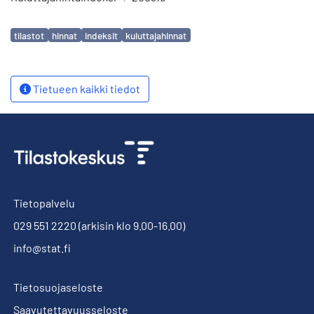
Avainsanat
tilastot
hinnat
indeksit
kuluttajahinnat
Tietueen kaikki tiedot
Tietopalvelu
029 551 2220
(arkisin klo 9.00-16.00)
info@stat.fi
Tietosuojaseloste
Saavutettavuusseloste