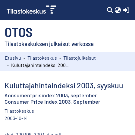
(c
OTOS
Tilastokeskuksen julkaisut verkossa
Etusivu
Tilastokeskus
Tilastojulkaisut
Kokoelmat
Kuluttajahintaindeksi 2003, syyskuu
Selaa
Kuluttajahintaindeksi 2003, syyskuu
Konsumentprisindex 2003, september
Consumer Price Index 2003, September
Tilastokeskus
2003-10-14
xkhi_200309_2003_dig.pdf