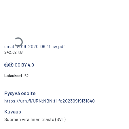
Ladataan...
smat_2019_2020-06-11_sv.pdf
242.82 KB
CC BY 4.0
Lataukset
52
Pysyvä osoite
https://urn.fi/URN:NBN:fi-fe20230919131840
Kuvaus
Suomen virallinen tilasto (SVT)