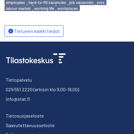
employees
hard-to-fill vacancies
job vacancies
jobs
labour market
working life
workplaces
Tietueen kaikki tiedot
Tietopalvelu
029 551 2220
(arkisin klo 9.00-16.00)
info@stat.fi
Tietosuojaseloste
Saavutettavuusseloste