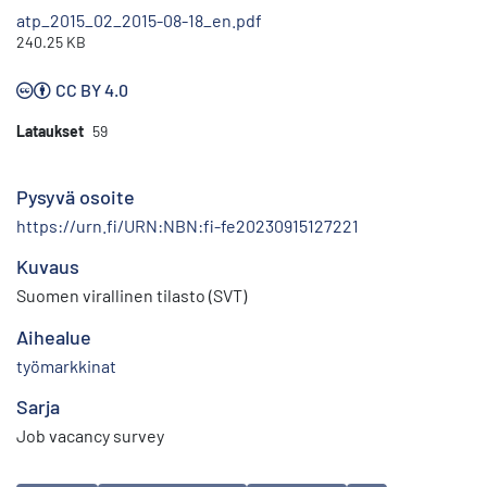
atp_2015_02_2015-08-18_en.pdf
240.25 KB
CC BY 4.0
Lataukset
59
Pysyvä osoite
https://urn.fi/URN:NBN:fi-fe20230915127221
Kuvaus
Suomen virallinen tilasto (SVT)
Aihealue
työmarkkinat
Sarja
Job vacancy survey
Avainsanat