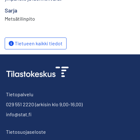
Sarja
Metsätilinpito
Tietueen kaikki tiedot
Tietopalvelu
029 551 2220
(arkisin klo 9.00-16.00)
info@stat.fi
Tietosuojaseloste