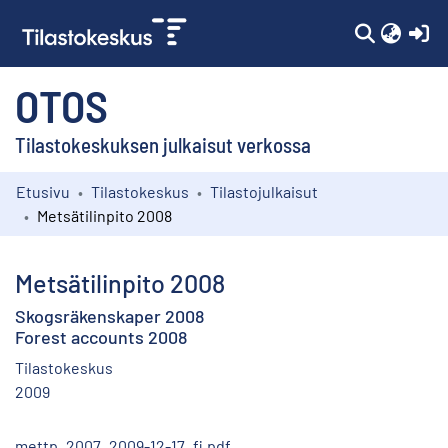
(c
OTOS
Tilastokeskuksen julkaisut verkossa
Etusivu
Tilastokeskus
Tilastojulkaisut
Kokoelmat
Metsätilinpito 2008
Selaa
Metsätilinpito 2008
Skogsräkenskaper 2008
Forest accounts 2008
Tilastokeskus
2009
mettp_2007_2009-12-17_fi.pdf