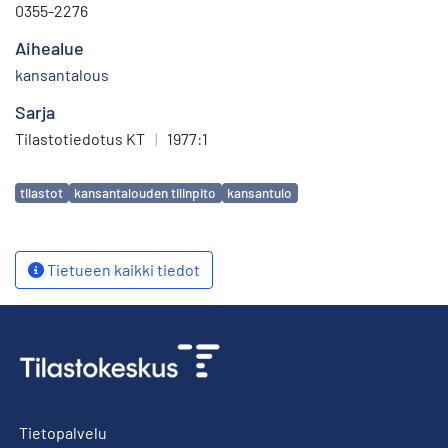
0355-2276
Aihealue
kansantalous
Sarja
Tilastotiedotus KT
|
1977:1
Avainsanat
tilastot
kansantalouden tilinpito
kansantulo
Tietueen kaikki tiedot
Tietopalvelu