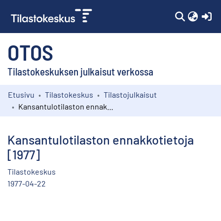
(c
OTOS
Tilastokeskuksen julkaisut verkossa
Etusivu
Tilastokeskus
Tilastojulkaisut
Kokoelmat
Kansantulotilaston ennakkotietoja [1977]
Selaa
Kansantulotilaston ennakkotietoja
[1977]
Tilastokeskus
1977-04-22