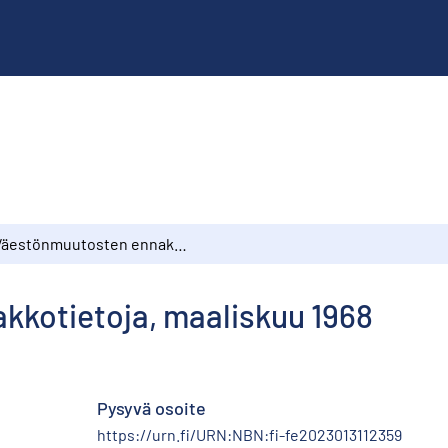
Väestönmuutosten ennakkotietoja, maaliskuu 1968
kotietoja, maaliskuu 1968
Pysyvä osoite
https://urn.fi/URN:NBN:fi-fe2023013112359