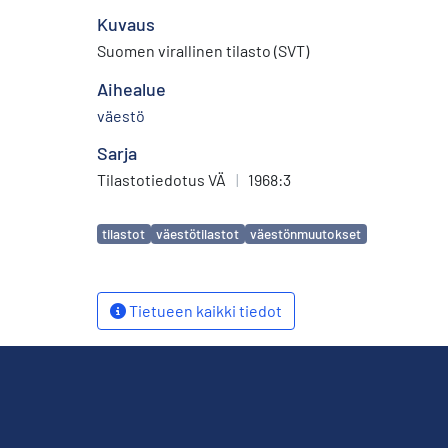
Kuvaus
Suomen virallinen tilasto (SVT)
Aihealue
väestö
Sarja
Tilastotiedotus VÄ
|
1968:3
Avainsanat
tilastot
väestötilastot
väestönmuutokset
Tietueen kaikki tiedot