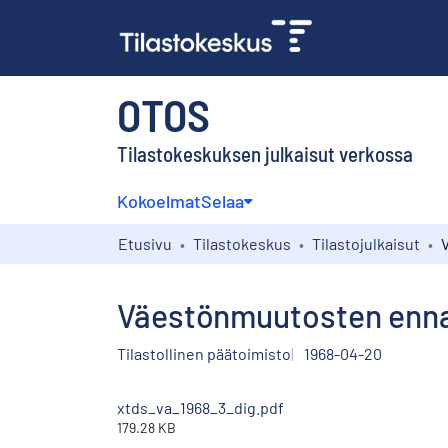
OTOS
Tilastokeskuksen julkaisut verkossa
Kokoelmat
Selaa
Etusivu
Tilastokeskus
Tilastojulkaisut
Väestönmuutosten ennak
Tilastollinen päätoimisto
1968-04-20
xtds_va_1968_3_dig.pdf
179.28 KB