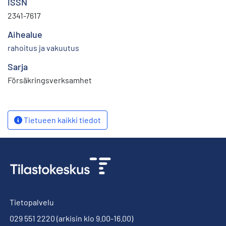
ISSN
2341-7617
Aihealue
rahoitus ja vakuutus
Sarja
Försäkringsverksamhet
Tietueen kaikki tiedot
Tietopalvelu
029 551 2220
(arkisin klo 9.00-16.00)