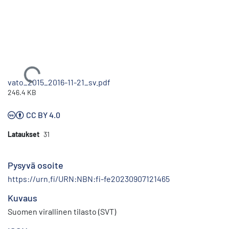
Ladataan...
vato_2015_2016-11-21_sv.pdf
246.4 KB
CC BY 4.0
Lataukset
31
Pysyvä osoite
https://urn.fi/URN:NBN:fi-fe20230907121465
Kuvaus
Suomen virallinen tilasto (SVT)