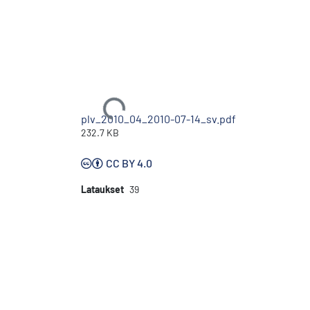
Ladataan...
plv_2010_04_2010-07-14_sv.pdf
232.7 KB
CC BY 4.0
Lataukset
39