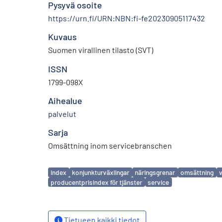
Pysyvä osoite
https://urn.fi/URN:NBN:fi-fe20230905117432
Kuvaus
Suomen virallinen tilasto (SVT)
ISSN
1799-098X
Aihealue
palvelut
Sarja
Omsättning inom servicebranschen
Avainsanat
index
konjunkturväxlingar
näringsgrenar
omsättning
producentprisindex för tjänster
service
Tietueen kaikki tiedot