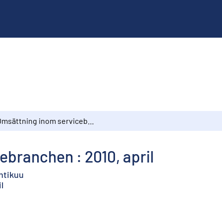
Omsättning inom servicebranchen : 2010, april
branchen : 2010, april
uhtikuu
l