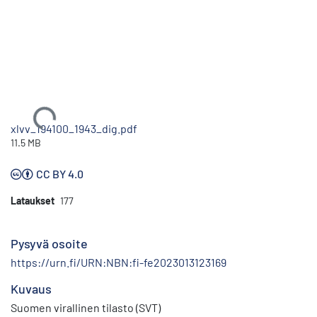
Ladataan...
xlvv_194100_1943_dig.pdf
11.5 MB
CC BY 4.0
Lataukset
177
Pysyvä osoite
https://urn.fi/URN:NBN:fi-fe2023013123169
Kuvaus
Suomen virallinen tilasto (SVT)