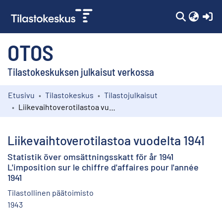
(c
OTOS
Tilastokeskuksen julkaisut verkossa
Etusivu
Tilastokeskus
Tilastojulkaisut
Kokoelmat
Liikevaihtoverotilastoa vuodelta 1941
Selaa
Liikevaihtoverotilastoa vuodelta 1941
Statistik över omsättningsskatt för år 1941
L'imposition sur le chiffre d'affaires pour l'année
1941
Tilastollinen päätoimisto
1943