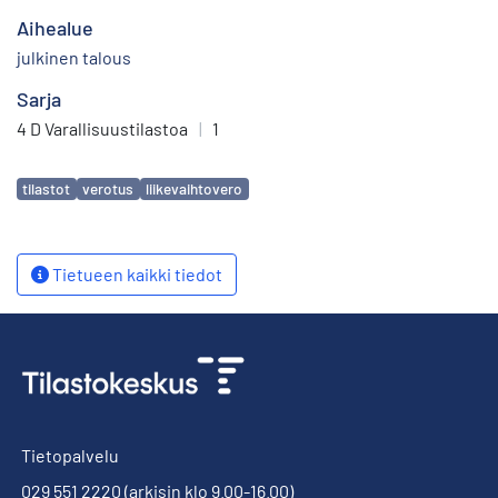
Aihealue
julkinen talous
Sarja
4 D Varallisuustilastoa
|
1
Avainsanat
tilastot
verotus
liikevaihtovero
Tietueen kaikki tiedot
Tietopalvelu
029 551 2220
(arkisin klo 9.00-16.00)