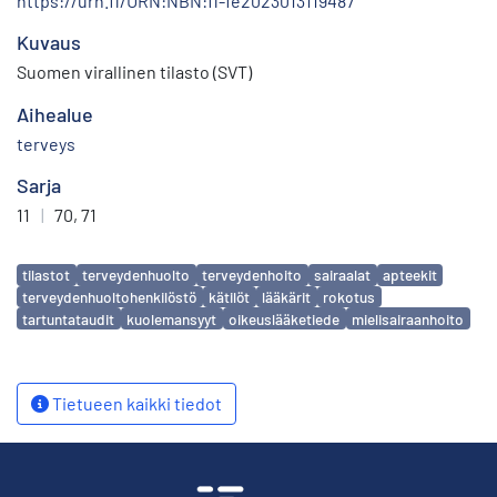
https://urn.fi/URN:NBN:fi-fe2023013119487
Kuvaus
Suomen virallinen tilasto (SVT)
Aihealue
terveys
Sarja
11
|
70, 71
Avainsanat
tilastot
terveydenhuolto
terveydenhoito
sairaalat
apteekit
terveydenhuoltohenkilöstö
kätilöt
lääkärit
rokotus
tartuntataudit
kuolemansyyt
oikeuslääketiede
mielisairaanhoito
Tietueen kaikki tiedot