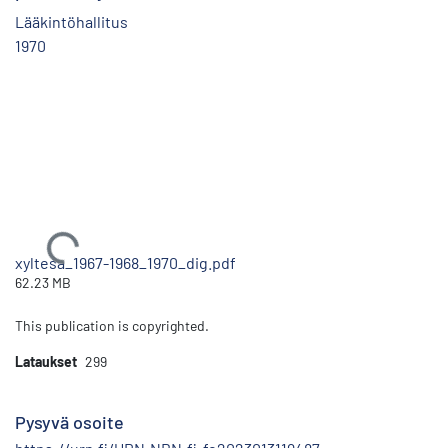
Lääkintöhallitus
1970
Ladataan...
xyltesa_1967-1968_1970_dig.pdf
62.23 MB
This publication is copyrighted.
Lataukset
299
Pysyvä osoite