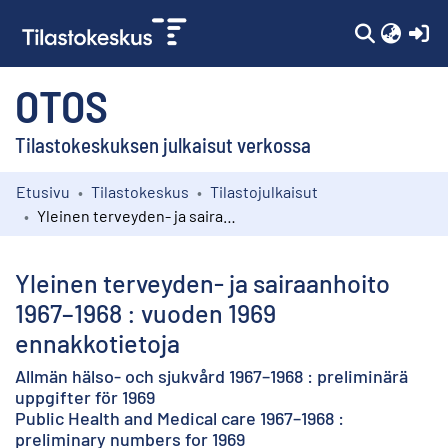
(c
OTOS
Tilastokeskuksen julkaisut verkossa
Etusivu
Tilastokeskus
Tilastojulkaisut
Kokoelmat
Yleinen terveyden- ja sairaanhoito 1967–1968 : vuoden 1969 ennakkotietoja
Selaa
Yleinen terveyden- ja sairaanhoito
1967–1968 : vuoden 1969
ennakkotietoja
Allmän hälso- och sjukvård 1967–1968 : preliminärä
uppgifter för 1969
Public Health and Medical care 1967–1968 :
preliminary numbers for 1969