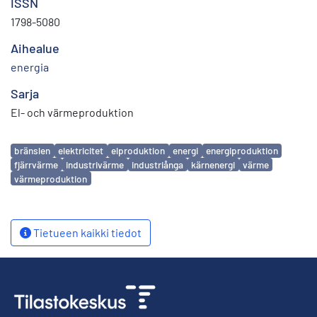
ISSN
1798-5080
Aihealue
energia
Sarja
El- och värmeproduktion
Avainsanat
bränslen
elektricitet
elproduktion
energi
energiproduktion
fjärrvärme
industrivärme
industriånga
kärnenergi
värme
värmeproduktion
Tietueen kaikki tiedot