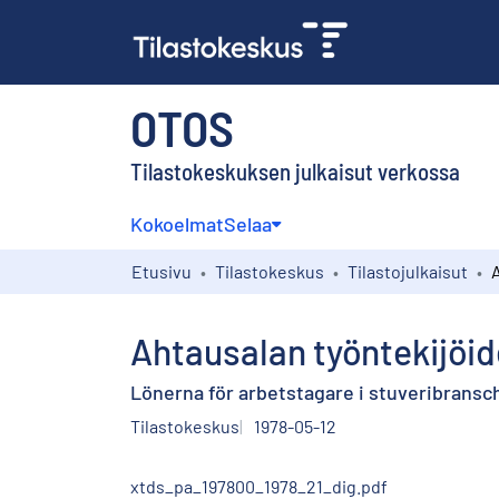
OTOS
Tilastokeskuksen julkaisut verkossa
Kokoelmat
Selaa
Etusivu
Tilastokeskus
Tilastojulkaisut
Ahtausalan työntekijöid
Lönerna för arbetstagare i stuveribransch
Tilastokeskus
1978-05-12
xtds_pa_197800_1978_21_dig.pdf