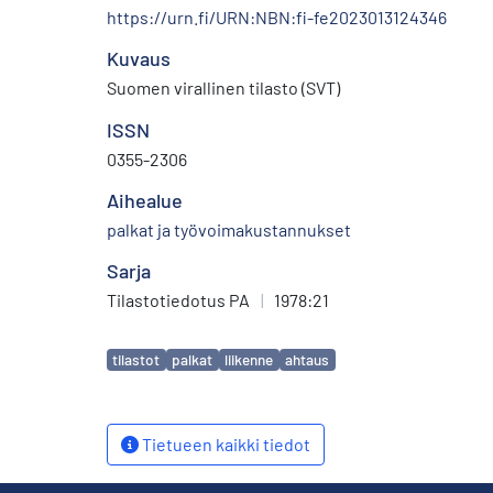
https://urn.fi/URN:NBN:fi-fe2023013124346
Kuvaus
Suomen virallinen tilasto (SVT)
ISSN
0355-2306
Aihealue
palkat ja työvoimakustannukset
Sarja
Tilastotiedotus PA
|
1978:21
Avainsanat
tilastot
palkat
liikenne
ahtaus
Tietueen kaikki tiedot