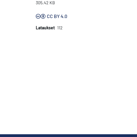
305.42 KB
CC BY 4.0
Lataukset
112