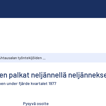
Ahtausalan työntekijöiden palkat neljännellä neljänneksellä 1977
en palkat neljännellä neljännekse
en under fjärde kvartalet 1977
Pysyvä osoite