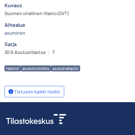
Kuvaus
Suomen virallinen tilasto (SVT)
Aihealue
asuminen
Sarja
30 A Asutustilastoa
|
7
Avainsanat
tilastot
asutustoiminta
asutusrahasto
Tietueen kaikki tiedot