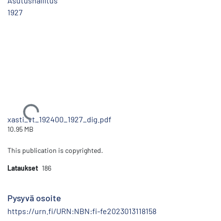
Asutushallitus
1927
Ladataan...
xasti_vt_192400_1927_dig.pdf
10.95 MB
This publication is copyrighted.
Lataukset
186
Pysyvä osoite
https://urn.fi/URN:NBN:fi-fe2023013118158