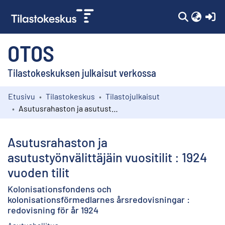
(c
OTOS
Tilastokeskuksen julkaisut verkossa
Etusivu
Tilastokeskus
Tilastojulkaisut
Kokoelmat
Asutusrahaston ja asutustyönvälittäjäin vuositilit : 1924 vuoden tilit
Selaa
Asutusrahaston ja
asutustyönvälittäjäin vuositilit : 1924
vuoden tilit
Kolonisationsfondens och
kolonisationsförmedlarnes årsredovisningar :
redovisning för år 1924