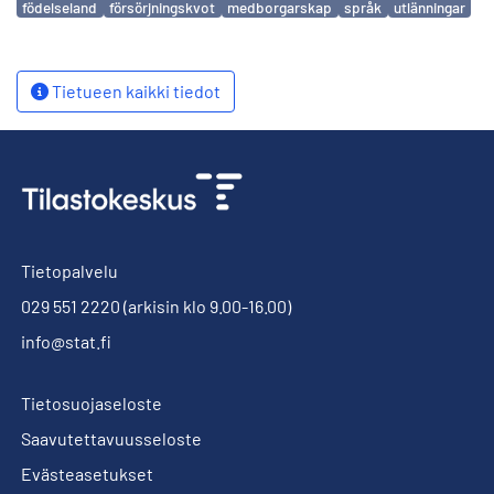
födelseland
försörjningskvot
medborgarskap
språk
utlänningar
Tietueen kaikki tiedot
Tietopalvelu
029 551 2220
(arkisin klo 9.00-16.00)
info@stat.fi
Tietosuojaseloste
Saavutettavuusseloste
Evästeasetukset