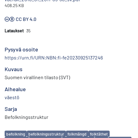
408.25 KB
CC BY 4.0
Lataukset
35
Pysyvä osoite
https://urn.fi/URN:NBN:fi-fe20230925137246
Kuvaus
Suomen virallinen tilasto (SVT)
Aihealue
väestö
Sarja
Befolkningsstruktur
Avainsanat
befolkning
befolkningsstruktur
folkmängd
folktäthet