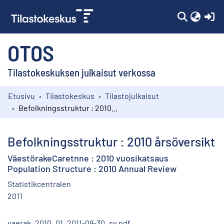
(c
OTOS
Tilastokeskuksen julkaisut verkossa
Etusivu
Tilastokeskus
Tilastojulkaisut
Kokoelmat
Befolkningsstruktur : 2010 årsöversikt
Selaa
Befolkningsstruktur : 2010 årsöversikt
VäestörakeCaretnne : 2010 vuosikatsaus
Population Structure : 2010 Annual Review
Statistikcentralen
2011
vaerak_2010_01_2011-09-30_sv.pdf