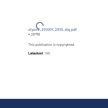
Ladataan...
xtyonv_201001_2010_dig.pdf
4.28 MB
This publication is copyrighted.
Lataukset
145