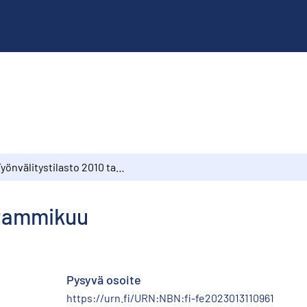
Työnvälitystilasto 2010 tammikuu
 tammikuu
Pysyvä osoite
https://urn.fi/URN:NBN:fi-fe2023013110961