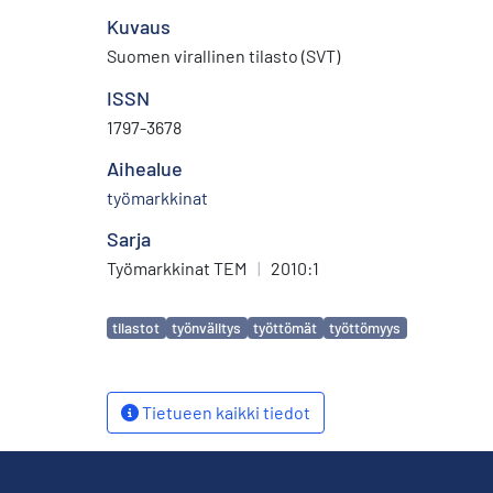
Kuvaus
Suomen virallinen tilasto (SVT)
ISSN
1797-3678
Aihealue
työmarkkinat
Sarja
Työmarkkinat TEM
|
2010:1
Avainsanat
tilastot
työnvälitys
työttömät
työttömyys
Tietueen kaikki tiedot