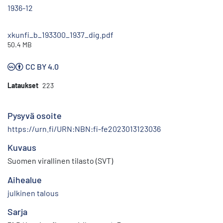
1936-12
xkunfi_b_193300_1937_dig.pdf
50.4 MB
CC BY 4.0
Lataukset
223
Pysyvä osoite
https://urn.fi/URN:NBN:fi-fe2023013123036
Kuvaus
Suomen virallinen tilasto (SVT)
Aihealue
julkinen talous
Sarja