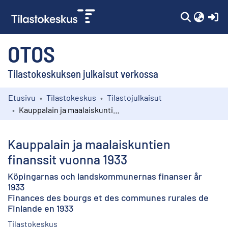
(c
OTOS
Tilastokeskuksen julkaisut verkossa
Etusivu
Tilastokeskus
Tilastojulkaisut
Kokoelmat
Kauppalain ja maalaiskuntien finanssit vuonna 1933
Selaa
Kauppalain ja maalaiskuntien
finanssit vuonna 1933
Köpingarnas och landskommunernas finanser år
1933
Finances des bourgs et des communes rurales de
Finlande en 1933
Tilastokeskus