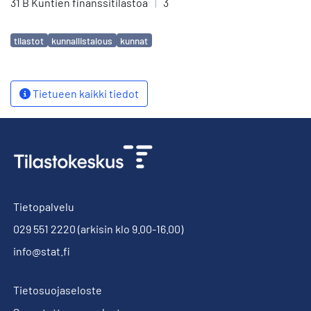
31 B Kuntien finanssitilastoa
|
3
Avainsanat
tilastot
kunnallistalous
kunnat
Tietueen kaikki tiedot
Tietopalvelu
029 551 2220
(arkisin klo 9.00-16.00)
info@stat.fi
Tietosuojaseloste