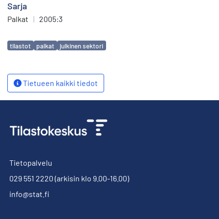
Sarja
Palkat
|
2005:3
Avainsanat
tilastot
palkat
julkinen sektori
Tietueen kaikki tiedot
Tietopalvelu
029 551 2220
(arkisin klo 9.00-16.00)
info@stat.fi