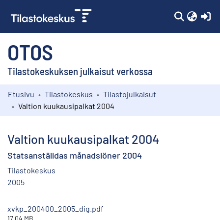
(c
OTOS
Tilastokeskuksen julkaisut verkossa
Etusivu
Tilastokeskus
Tilastojulkaisut
Kokoelmat
Valtion kuukausipalkat 2004
Selaa
Valtion kuukausipalkat 2004
Statsanställdas månadslöner 2004
Tilastokeskus
2005
xvkp_200400_2005_dig.pdf
17.04 MB