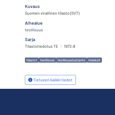
Kuvaus
Suomen virallinen tilasto (SVT)
Aihealue
teollisuus
Sarja
Tilastotiedotus TE
|
1972:8
Avainsanat
tilastot
teollisuus
teollisuustuotanto
indeksit
Tietueen kaikki tiedot