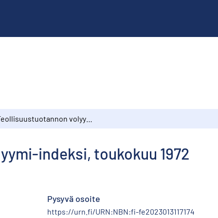
Teollisuustuotannon volyymi-indeksi, toukokuu 1972
lyymi-indeksi, toukokuu 1972
Pysyvä osoite
https://urn.fi/URN:NBN:fi-fe2023013117174