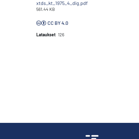
xtds_kt_1975_4_dig.pdf
561.44 KB
CC BY 4.0
Lataukset
126