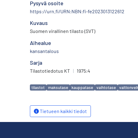
Pysyvä osoite
https://urn.fi/URN:NBN:fi-fe2023013122612
Kuvaus
Suomen virallinen tilasto (SVT)
Aihealue
kansantalous
Sarja
Tilastotiedotus KT
|
1975:4
Avainsanat
tilastot
maksutase
kauppatase
vaihtotase
valtionvel
Tietueen kaikki tiedot