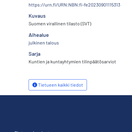
https://urn.fi/URN:NBN:fi-fe20230901115313
Kuvaus
Suomen virallinen tilasto (SVT)
Aihealue
julkinen talous
Sarja
Kuntien ja kuntayhtymien tilinpäätösarviot
Tietueen kaikki tiedot