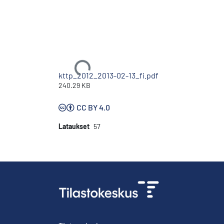
Ladataan...
kttp_2012_2013-02-13_fi.pdf
240.29 KB
CC BY 4.0
Lataukset
57