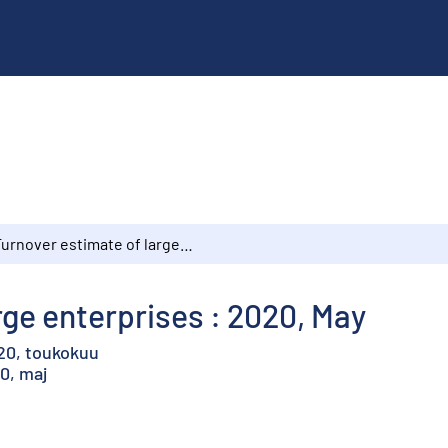
Turnover estimate of large enterprises : 2020, May
rge enterprises : 2020, May
020, toukokuu
0, maj