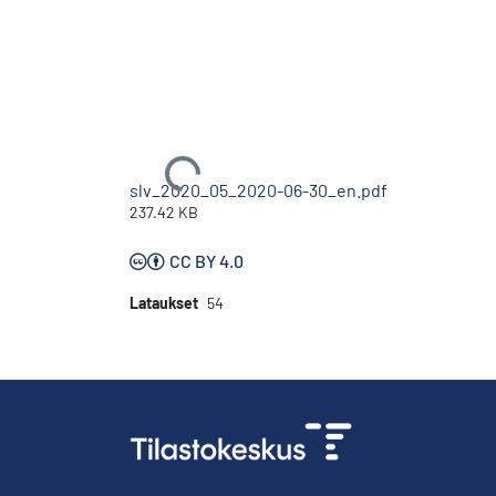
Ladataan...
slv_2020_05_2020-06-30_en.pdf
237.42 KB
CC BY 4.0
Lataukset
54