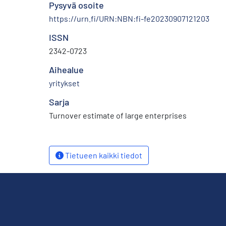
Pysyvä osoite
https://urn.fi/URN:NBN:fi-fe20230907121203
ISSN
2342-0723
Aihealue
yritykset
Sarja
Turnover estimate of large enterprises
Tietueen kaikki tiedot