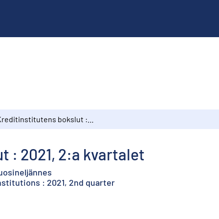
Kreditinstitutens bokslut : 2021, 2:a kvartalet
t : 2021, 2:a kvartalet
vuosineljännes
nstitutions : 2021, 2nd quarter