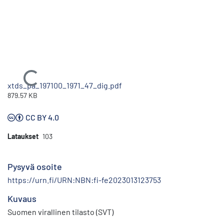
Ladataan...
xtds_pa_197100_1971_47_dig.pdf
879.57 KB
CC BY 4.0
Lataukset
103
Pysyvä osoite
https://urn.fi/URN:NBN:fi-fe2023013123753
Kuvaus
Suomen virallinen tilasto (SVT)