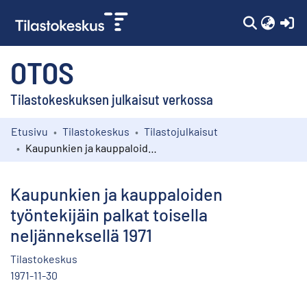
(c
OTOS
Tilastokeskuksen julkaisut verkossa
Etusivu
Tilastokeskus
Tilastojulkaisut
Kokoelmat
Kaupunkien ja kauppaloiden työntekijäin palkat toisella neljänneksellä 1971
Selaa
Kaupunkien ja kauppaloiden
työntekijäin palkat toisella
neljänneksellä 1971
Tilastokeskus
1971-11-30