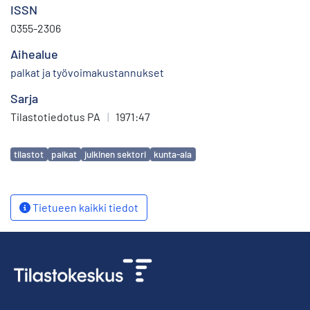
ISSN
0355-2306
Aihealue
palkat ja työvoimakustannukset
Sarja
Tilastotiedotus PA
|
1971:47
Avainsanat
tilastot
palkat
julkinen sektori
kunta-ala
Tietueen kaikki tiedot