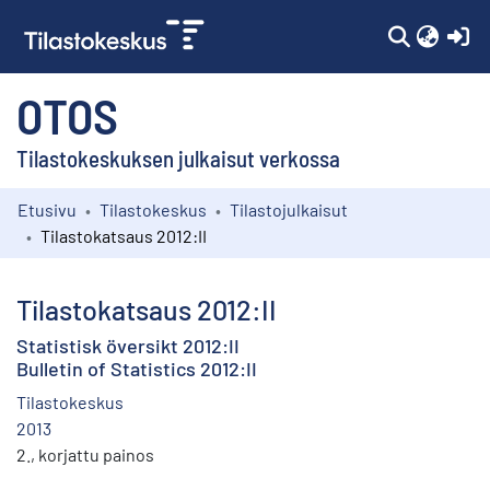
(c
OTOS
Tilastokeskuksen julkaisut verkossa
Etusivu
Tilastokeskus
Tilastojulkaisut
Kokoelmat
Tilastokatsaus 2012:II
Selaa
Tilastokatsaus 2012:II
Statistisk översikt 2012:II
Bulletin of Statistics 2012:II
Tilastokeskus
2013
2., korjattu painos