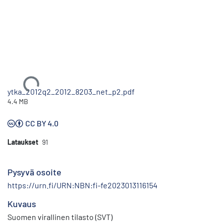
Ladataan...
ytka_2012q2_2012_8203_net_p2.pdf
4.4 MB
CC BY 4.0
Lataukset
91
Pysyvä osoite
https://urn.fi/URN:NBN:fi-fe2023013116154
Kuvaus
Suomen virallinen tilasto (SVT)