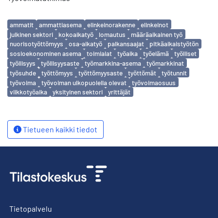
Avainsanat
ammatit
ammattiasema
elinkeinorakenne
elinkeinot
julkinen sektori
kokoaikatyö
lomautus
määräaikainen työ
nuorisotyöttömyys
osa-aikatyö
palkansaajat
pitkäaikaistyötön
sosioekonominen asema
toimialat
työaika
työelämä
työlliset
työllisyys
työllisyysaste
työmarkkina-asema
työmarkkinat
työsuhde
työttömyys
työttömyysaste
työttömät
työtunnit
työvoima
työvoiman ulkopuolella olevat
työvoimaosuus
viikkotyöaika
yksityinen sektori
yrittäjät
Tietueen kaikki tiedot
Tietopalvelu