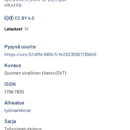
419.43 KB
CC BY 4.0
Lataukset
51
Pysyvä osoite
https://urn.fi/URN:NBN:fi-fe20230921135640
Kuvaus
Suomen virallinen tilasto (SVT)
ISSN
1798-7830
Aihealue
työmarkkinat
Sarja
Työvoimatutkimus