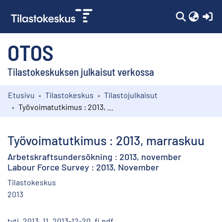
(c
OTOS
Tilastokeskuksen julkaisut verkossa
Etusivu
Tilastokeskus
Tilastojulkaisut
Kokoelmat
Työvoimatutkimus : 2013, marraskuu
Selaa
Työvoimatutkimus : 2013, marraskuu
Arbetskraftsundersökning : 2013, november
Labour Force Survey : 2013, November
Tilastokeskus
2013
tyti_2013_11_2013-12-20_fi.pdf