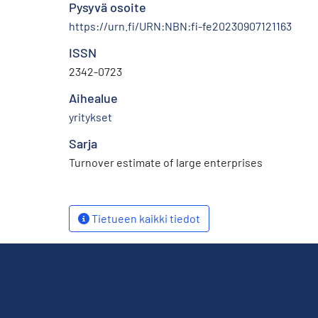
Pysyvä osoite
https://urn.fi/URN:NBN:fi-fe20230907121163
ISSN
2342-0723
Aihealue
yritykset
Sarja
Turnover estimate of large enterprises
Tietueen kaikki tiedot