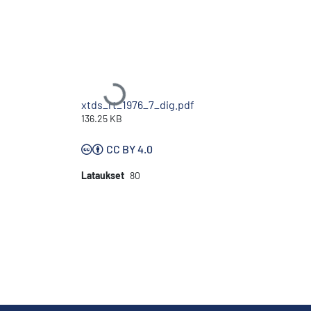
Ladataan...
xtds_rt_1976_7_dig.pdf
136.25 KB
CC BY 4.0
Lataukset
80