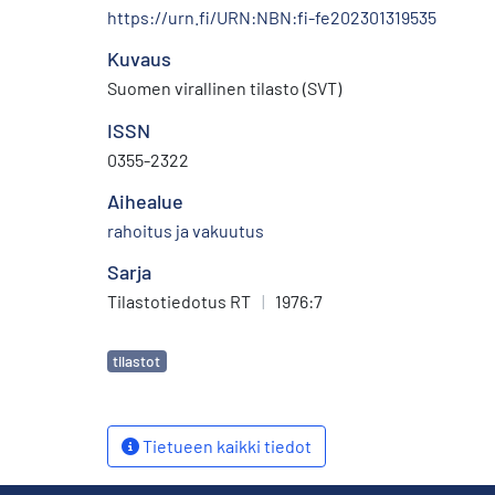
https://urn.fi/URN:NBN:fi-fe202301319535
Kuvaus
Suomen virallinen tilasto (SVT)
ISSN
0355-2322
Aihealue
rahoitus ja vakuutus
Sarja
Tilastotiedotus RT
|
1976:7
Avainsanat
tilastot
Tietueen kaikki tiedot