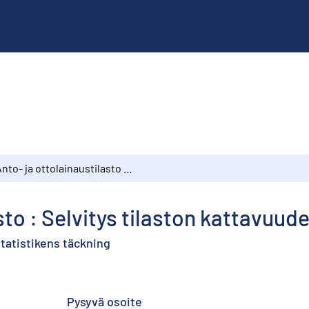
Anto- ja ottolainaustilasto : Selvitys tilaston kattavuudesta
sto : Selvitys tilaston kattavuud
statistikens täckning
Pysyvä osoite