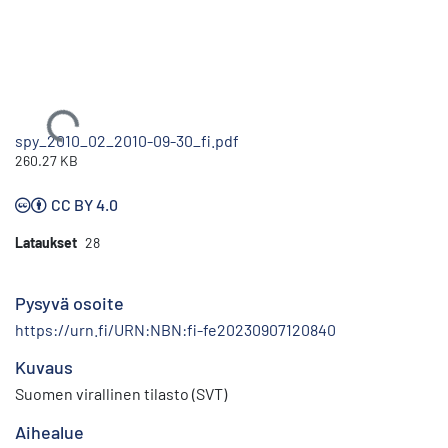
Ladataan...
spy_2010_02_2010-09-30_fi.pdf
260.27 KB
CC BY 4.0
Lataukset
28
Pysyvä osoite
https://urn.fi/URN:NBN:fi-fe20230907120840
Kuvaus
Suomen virallinen tilasto (SVT)
Aihealue