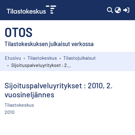
(c
OTOS
Tilastokeskuksen julkaisut verkossa
Etusivu
Tilastokeskus
Tilastojulkaisut
Kokoelmat
Sijoituspalveluyritykset : 2010, 2. vuosineljännes
Selaa
Sijoituspalveluyritykset : 2010, 2.
vuosineljännes
Tilastokeskus
2010