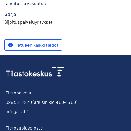
rahoitus ja vakuutus
Sarja
Sijoituspalveluyritykset
Tietueen kaikki tiedot
Tietopalvelu
029 551 2220
(arkisin klo 9.00-16.00)
info@stat.fi
Tietosuojaseloste