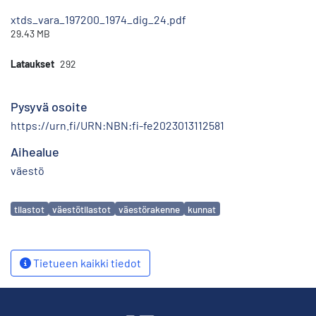
xtds_vara_197200_1974_dig_24.pdf
29.43 MB
Lataukset
292
Pysyvä osoite
https://urn.fi/URN:NBN:fi-fe2023013112581
Aihealue
väestö
Avainsanat
tilastot
väestötilastot
väestörakenne
kunnat
Tietueen kaikki tiedot