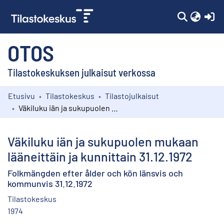
(c
OTOS
Tilastokeskuksen julkaisut verkossa
Etusivu
Tilastokeskus
Tilastojulkaisut
Kokoelmat
Väkiluku iän ja sukupuolen mukaan lääneittäin ja kunnittain 31.12.1972
Selaa
Väkiluku iän ja sukupuolen mukaan
lääneittäin ja kunnittain 31.12.1972
Folkmängden efter ålder och kön länsvis och
kommunvis 31.12.1972
Tilastokeskus
1974